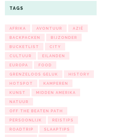
TAGS
AFRIKA
AVONTUUR
AZIË
BACKPACKEN
BIJZONDER
BUCKETLIST
CITY
CULTUUR
EILANDEN
EUROPA
FOOD
GRENZELOOS GELUK
HISTORY
HOTSPOT
KAMPEREN
KUNST
MIDDEN AMERIKA
NATUUR
OFF THE BEATEN PATH
PERSOONLIJK
REISTIPS
ROADTRIP
SLAAPTIPS