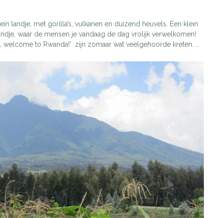
ein landje, met gorilla’s, vulkanen en duizend heuvels. Een klein
 landje, waar de mensen je vandaag de dag vrolijk verwelkomen!
, welcome to Rwanda!’ zijn zomaar wat veelgehoorde kreten. …