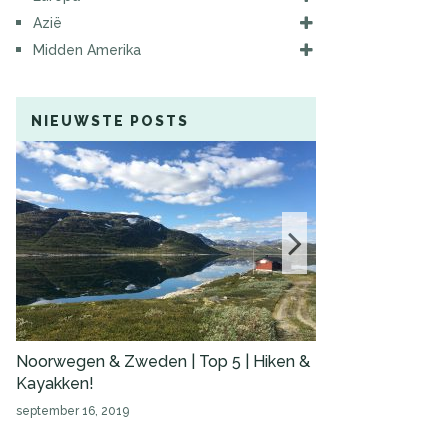
Azië
Midden Amerika
NIEUWSTE POSTS
Noorwegen & Zweden | Top 5 | Hiken &
Zuid Korea | Rece
Kayakken!
Bulgogi
september 16, 2019
mei 16, 2019