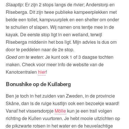
Slaaptip
: Er zijn 2 stops langs de rivier; Anderstorp en
Riseberga. Dit zijn twee publieke kampeerplekken met
beide een toilet, kampvuurplek en een shelter om onder
te schuilen of slapen. Wij namen ons tentje mee in de
kayak. De eerste stop ligt in een weiland, terwijl
Riseberga middenin het bos ligt. Mijn advies is dus om
door te peddelen naar de 2e stop.
Goed om te weten
: Je kunt ook 1 of 3 daagse tochten
maken. Check voor meer info de website van de
Kanotcentralen
hier
!
Bonushike op de Kullaberg
Ben je toch in het zuiden van Zweden, in de provincie
Skåne, dan is de ruige kustlijn ook een bezoekje waard!
Vanaf het vissersdorpje
Mölle
kun je een trail volgen
richting de Kullen vuurtoren. Je hebt mooie uitzichten op
de pikzwarte rotsen in het water en de heuvelachtige