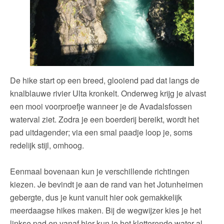
De hike start op een breed, glooiend pad dat langs de
knalblauwe rivier Ulta kronkelt. Onderweg krijg je alvast
een mooi voorproefje wanneer je de Avadalsfossen
waterval ziet. Zodra je een boerderij bereikt, wordt het
pad uitdagender; via een smal paadje loop je, soms
redelijk stijl, omhoog.
Eenmaal bovenaan kun je verschillende richtingen
kiezen. Je bevindt je aan de rand van het Jotunheimen
gebergte, dus je kunt vanuit hier ook gemakkelijk
meerdaagse hikes maken. Bij de wegwijzer kies je het
linkse pad en vanaf hier kun je het kletterende water al