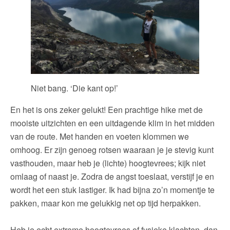
Niet bang. ‘Die kant op!’
En het is ons zeker gelukt! Een prachtige hike met de
mooiste uitzichten en een uitdagende klim in het midden
van de route. Met handen en voeten klommen we
omhoog. Er zijn genoeg rotsen waaraan je je stevig kunt
vasthouden, maar heb je (lichte) hoogtevrees; kijk niet
omlaag of naast je. Zodra de angst toeslaat, verstijf je en
wordt het een stuk lastiger. Ik had bijna zo’n momentje te
pakken, maar kon me gelukkig net op tijd herpakken.
Heb je echt extreme hoogtevrees of fysieke klachten, dan