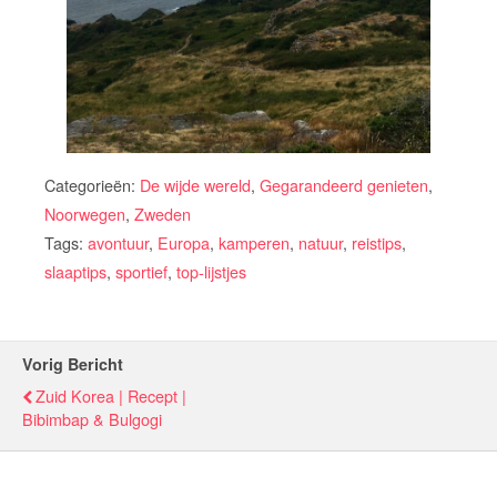
Categorieën:
De wijde wereld
,
Gegarandeerd genieten
,
Noorwegen
,
Zweden
Tags:
avontuur
,
Europa
,
kamperen
,
natuur
,
reistips
,
slaaptips
,
sportief
,
top-lijstjes
Vorig Bericht
Zuid Korea | Recept |
Bibimbap & Bulgogi